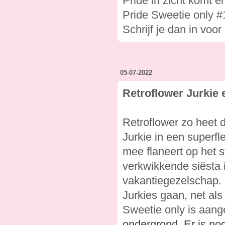
Pride in zicht komt e
Pride Sweetie only #
Schrijf je dan in voor
05-07-2022
Retroflower Jurkie 
Retroflower zo heet d
Jurkie in een superfle
mee flaneert op het st
verkwikkende siësta i
vakantiegezelschap.
Jurkies gaan, net al
Sweetie only is aan
ondergrond. Er is no