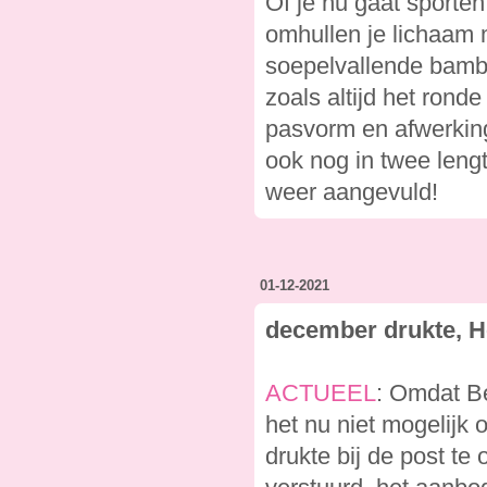
Of je nu gaat sporten
omhullen je lichaam 
soepelvallende bamboe
zoals altijd het rond
pasvorm en afwerking.
ook nog in twee leng
weer aangevuld!
01-12-2021
december drukte, H
ACTUEEL
: Omdat Be
het nu niet mogelijk
drukte bij de post t