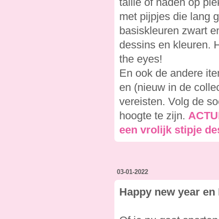
taille of naden op pl
met pijpjes die lang 
basiskleuren zwart en 
dessins en kleuren. He
the eyes!
En ook de andere item
en (nieuw in de coll
vereisten. Volg de s
hoogte te zijn.
ACTUE
een vrolijk stipje d
03-01-2022
Happy new year en 