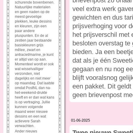
brievenpost zo onaan
schurende bovenbenen.
Natuurlijke materialen
veel extra werk gave
en geen naden op de
gewichten en dus tari
meest gevoelige
plekken, leuke dessins
prijsverhoging voor 
en kleuren, zijn een
paar andere
het prijsverschil me
pluspunten. En de al
zestien jaar bestaande
besloten overstag te
basiskleuren grijs
mêlee, zwart en
bieden. Ja een beetj
antraciet/marine, je kunt
dat als je één Sweet
er altijd van op aan.
Momenteel wordt er ook
gegaan en nu nog een
wat wisselvalliger
verzonden, niet
blijft vooralsnog gel
dagelijks en niet meer
op maandag. Dat laatste
een pakket. Dit geldt
omdat PostNL dan na-
het-weekend-drukte
geen brievenpost me
heeft en er dan wat kans
is op vertraging. Jullie
kunnen volgende
maand weer nieuwe
dessins en een wat
01-06-2025
actievere Sarah
verwachten.
Twee nieuwe Sweeti
Ander nieuws