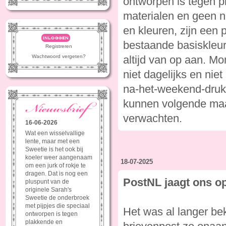
ontworpen is tegen 
materialen en geen n
en kleuren, zijn een 
inloggen
bestaande basiskleure
Registreren
Wachtwoord vergeten?
altijd van op aan. M
niet dagelijks en ni
na-het-weekend-drukte
kunnen volgende maa
verwachten.
16-06-2026
Wat een wisselvallige
lente, maar met een
Sweetie is het ook bij
koeler weer aangenaam
18-07-2025
om een jurk of rokje te
dragen. Dat is nog een
PostNL jaagt ons o
pluspunt van de
originele Sarah's
Sweetie de onderbroek
met pijpjes die speciaal
Het was al langer b
ontworpen is tegen
plakkende en