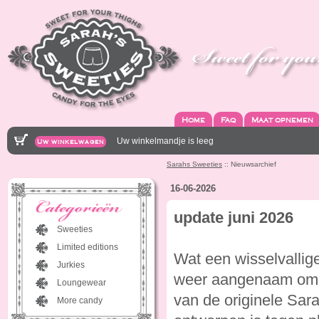
Home
Faq
Maat opnemen
Uw winkelmandje is leeg
Uw winkelwagen
Sarahs Sweeties
:: Nieuwsarchief
16-06-2026
update juni 2026
Sweeties
Limited editions
Wat een wisselvallige
Jurkies
weer aangenaam om ee
Loungewear
van de originele Sar
More candy