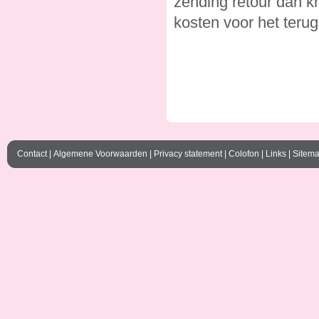
zending retour dan kr
kosten voor het terug
Contact
|
Algemene Voorwaarden
|
Privacy statement
|
Colofon
|
Links
|
Sitem