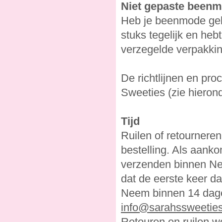
Niet gepaste beenm
Heb je beenmode geko
stuks tegelijk en heb
verzegelde verpakkin
De richtlijnen en proc
Sweeties (zie hieron
Tijd
Ruilen of retournere
bestelling. Als aank
verzenden binnen Ned
dat de eerste keer d
Neem binnen 14 dage
info@sarahssweeties
Retouren en ruilen wo