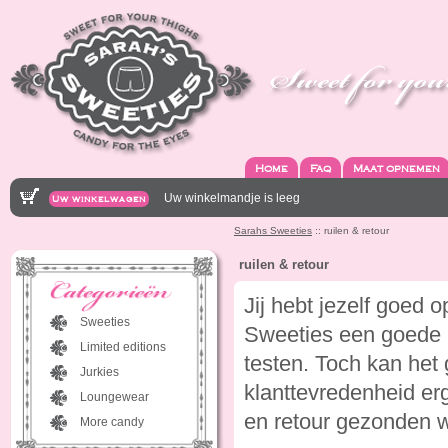
Home
Faq
Maat opnemen
Uw winkelmandje is leeg
Uw winkelwagen
Sarahs Sweeties
:: ruilen & retour
ruilen & retour
Jij hebt jezelf goed
Sweeties
Sweeties een goede
Limited editions
testen. Toch kan het 
Jurkies
klanttevredenheid erg
Loungewear
en retour gezonden 
More candy