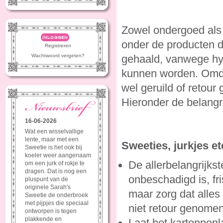
Zowel ondergoed als
inloggen
onder de producten d
Registreren
Wachtwoord vergeten?
gehaald, vanwege hyg
kunnen worden. Omdat
wel geruild of retour
Hieronder de belangri
16-06-2026
Wat een wisselvallige
lente, maar met een
Sweeties, jurkjes et
Sweetie is het ook bij
koeler weer aangenaam
De allerbelangrijks
om een jurk of rokje te
dragen. Dat is nog een
onbeschadigd is, fr
pluspunt van de
originele Sarah's
maar zorg dat alles
Sweetie de onderbroek
met pijpjes die speciaal
niet retour genomen
ontworpen is tegen
plakkende en
Laat het kartonnenl