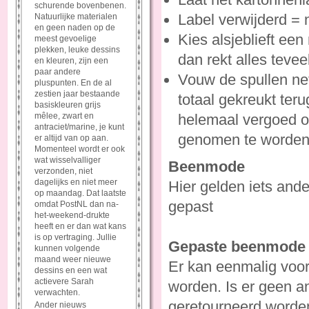
schurende bovenbenen.
Label verwijderd = n
Natuurlijke materialen
en geen naden op de
Kies alsjeblieft een
meest gevoelige
plekken, leuke dessins
dan rekt alles tevee
en kleuren, zijn een
paar andere
Vouw de spullen net
pluspunten. En de al
zestien jaar bestaande
totaal gekreukt ter
basiskleuren grijs
mêlee, zwart en
helemaal vergoed of
antraciet/marine, je kunt
genomen te worden
er altijd van op aan.
Momenteel wordt er ook
wat wisselvalliger
Beenmode
verzonden, niet
dagelijks en niet meer
Hier gelden iets ande
op maandag. Dat laatste
gepast
omdat PostNL dan na-
het-weekend-drukte
heeft en er dan wat kans
is op vertraging. Jullie
Gepaste beenmode r
kunnen volgende
maand weer nieuwe
Er kan eenmalig voor
dessins en een wat
actievere Sarah
worden. Is er geen a
verwachten.
geretourneerd worde
Ander nieuws