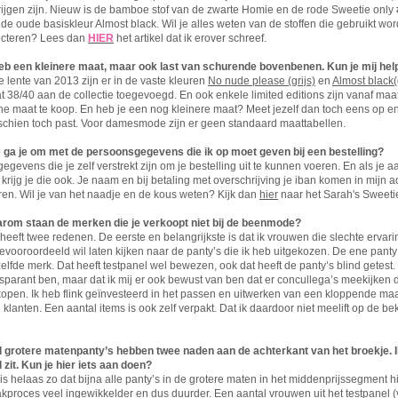
krijgen zijn. Nieuw is de bamboe stof van de zwarte Homie en de rode Sweetie only
de oude basiskleur Almost black. Wil je alles weten van de stoffen die gebruikt wor
ecteren? Lees dan
HIER
het artikel dat ik erover schreef.
heb een kleinere maat, maar ook last van schurende bovenbenen. Kun je mij he
e lente van 2013 zijn er in de vaste kleuren
No nude please (grijs)
en
Almost black
 38/40 aan de collectie toegevoegd. En ook enkele limited editions zijn vanaf maat
ne maat te koop. En heb je een nog kleinere maat? Meet jezelf dan toch eens op en
schien toch past. Voor damesmode zijn er geen standaard maattabellen.
 ga je om met de persoonsgegevens die ik op moet geven bij een bestelling?
egevens die je zelf verstrekt zijn om je bestelling uit te kunnen voeren. En als je 
krijg je die ook. Je naam en bij betaling met overschrijving je iban komen in mijn adm
ren. Wil je van het naadje en de kous weten? Kijk dan
hier
naar het Sarah's Sweetie
rom staan de merken die je verkoopt niet bij de beenmode?
 heeft twee redenen. De eerste en belangrijkste is dat ik vrouwen die slechte erv
vooroordeeld wil laten kijken naar de panty’s die ik heb uitgekozen. De ene panty i
elfde merk. Dat heeft testpanel wel bewezen, ook dat heeft de panty’s blind getest
nsparant ben, maar dat ik mij er ook bewust van ben dat er concullega’s meekijken
open. Ik heb flink geïnvesteerd in het passen en uitwerken van een kloppende maat
 klanten. Een aantal items is ook zelf verpakt. Dat ik daardoor niet meelift op d
l grotere matenpanty’s hebben twee naden aan de achterkant van het broekje. Ik v
 zit. Kun je hier iets aan doen?
is helaas zo dat bijna alle panty’s in de grotere maten in het middenprijssegment
kproces veel ingewikkelder en dus duurder. Een aantal vrouwen uit het testpanel (