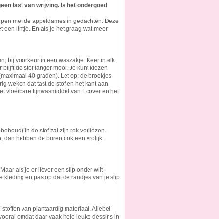
een last van wrijving. Is het ondergoed
orpen met de appeldames in gedachten. Deze
t een lintje. En als je het graag wat meer
n, bij voorkeur in een waszakje. Keer in elk
lijft de stof langer mooi. Je kunt kiezen
maximaal 40 graden). Let op: de broekjes
ig weken dat tast de stof en het kant aan.
het vloeibare fijnwasmiddel van Ecover en het
behoud) in de stof zal zijn rek verliezen.
n, dan hebben de buren ook een vrolijk
aar als je er liever een slip onder wilt
je kleding en pas op dat de randjes van je slip
i stoffen van plantaardig materiaal. Allebei
vooral omdat daar vaak hele leuke dessins in