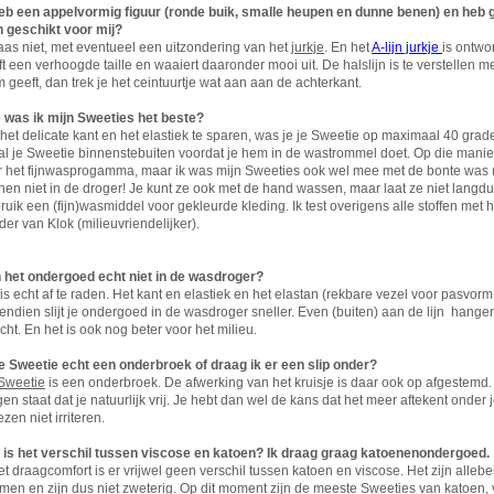
heb een appelvormig figuur (ronde buik, smalle heupen en dunne benen) en heb g
h geschikt voor mij?
aas niet, met eventueel een uitzondering van het
jurkje
. En het
A-lijn jurkje
is ontw
t een verhoogde taille en waaiert daaronder mooi uit. De halslijn is te verstellen me
 geeft, dan trek je het ceintuurtje wat aan aan de achterkant.
 was ik mijn Sweeties het beste?
et delicate kant en het elastiek te sparen, was je je Sweetie op maximaal 40 grade
l je Sweetie binnenstebuiten voordat je hem in de wastrommel doet. Op die manier b
r het fijnwasprogamma, maar ik was mijn Sweeties ook wel mee met de bonte was (
en niet in de droger! Je kunt ze ook met de hand wassen, maar laat ze niet langdur
uik een (fijn)wasmiddel voor gekleurde kleding. Ik test overigens alle stoffen met 
er van Klok (milieuvriendelijker).
 het ondergoed echt niet in de wasdroger?
is echt af te raden. Het kant en elastiek en het elastan (rekbare vezel voor pasvorm 
endien slijt je ondergoed in de wasdroger sneller. Even (buiten) aan de lijn hange
icht. En het is ook nog beter voor het milieu.
de Sweetie echt een onderbroek of draag ik er een slip onder?
Sweetie
is een onderbroek. De afwerking van het kruisje is daar ook op afgestemd. M
en staat dat je natuurlijk vrij. Je hebt dan wel de kans dat het meer aftekent onder 
iezen niet irriteren.
 is het verschil tussen viscose en katoen? Ik draag graag katoenenondergoed.
et draagcomfort is er vrijwel geen verschil tussen katoen en viscose. Het zijn allebe
men en zijn dus niet zweterig. Op dit moment zijn de meeste Sweeties van katoen, 