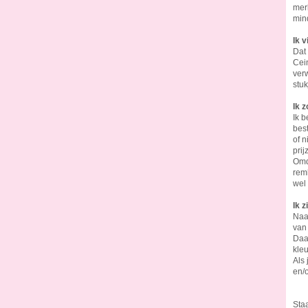
mer
min
Ik 
Dat 
Cein
verw
stuk
Ik 
Ik 
best
of n
pri
Omda
remb
wel
Ik z
Naa
van 
Daar
kleu
Als 
en/
Staa