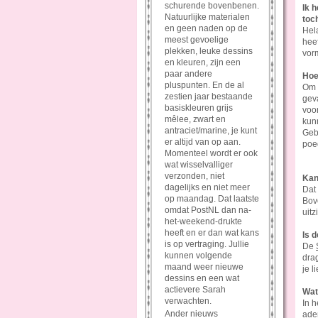
schurende bovenbenen.
Ik 
Natuurlijke materialen
toc
en geen naden op de
Hel
meest gevoelige
heef
plekken, leuke dessins
vorm
en kleuren, zijn een
paar andere
Hoe
pluspunten. En de al
Om h
zestien jaar bestaande
geva
basiskleuren grijs
voo
mêlee, zwart en
kunn
antraciet/marine, je kunt
Gebr
er altijd van op aan.
poed
Momenteel wordt er ook
wat wisselvalliger
verzonden, niet
Kan
dagelijks en niet meer
Dat 
op maandag. Dat laatste
Bov
omdat PostNL dan na-
uitz
het-weekend-drukte
heeft en er dan wat kans
Is 
is op vertraging. Jullie
De
kunnen volgende
drag
maand weer nieuwe
je l
dessins en een wat
actievere Sarah
Wat
verwachten.
In h
Ander nieuws
ade