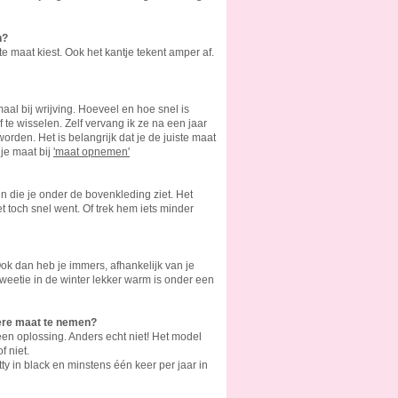
n?
te maat kiest. Ook het kantje tekent amper af.
maal bij wrijving. Hoeveel en hoe snel is
 te wisselen. Zelf vervang ik ze na een jaar
orden. Het is belangrijk dat je de juiste maat
 je maat bij
'maat opnemen'
n die je onder de bovenkleding ziet. Het
het toch snel went. Of trek hem iets minder
Ook dan heb je immers, afhankelijk van je
 Sweetie in de winter lekker warm is onder een
otere maat te nemen?
een oplossing. Anders echt niet! Het model
f niet.
etty in black en minstens één keer per jaar in