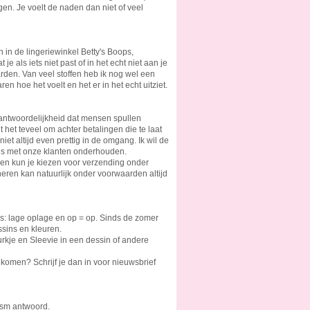
en. Je voelt de naden dan niet of veel
 in de lingeriewinkel Betty's Boops,
 als iets niet past of in het echt niet aan je
den. Van veel stoffen heb ik nog wel een
ren hoe het voelt en het er in het echt uitziet.
rantwoordelijkheid dat mensen spullen
 het teveel om achter betalingen die te laat
iet altijd even prettig in de omgang. Ik wil de
ans met onze klanten onderhouden.
eden kun je kiezen voor verzending onder
neren kan natuurlijk onder voorwaarden altijd
is: lage oplage en op = op. Sinds de zomer
ssins en kleuren.
urkje en Sleevie in een dessin of andere
 komen? Schrijf je dan in voor nieuwsbrief
 zsm antwoord.