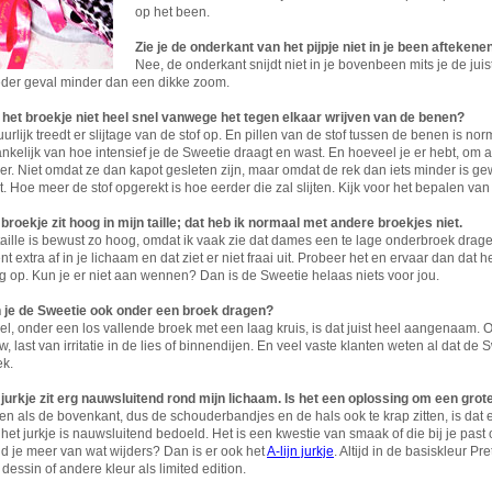
op het been.
Zie je de onderkant van het pijpje niet in je been aftekene
Nee, de onderkant snijdt niet in je bovenbeen mits je de juis
ieder geval minder dan een dikke zoom.
jt het broekje niet heel snel vanwege het tegen elkaar wrijven van de benen?
urlijk treedt er slijtage van de stof op. En pillen van de stof tussen de benen is nor
nkelijk van hoe intensief je de Sweetie draagt en wast. En hoeveel je er hebt, om af
ier. Niet omdat ze dan kapot gesleten zijn, maar omdat de rek dan iets minder is gew
t. Hoe meer de stof opgerekt is hoe eerder die zal slijten. Kijk voor het bepalen van
broekje zit hoog in mijn taille; dat heb ik normaal met andere broekjes niet.
aille is bewust zo hoog, omdat ik vaak zie dat dames een te lage onderbroek drage
nt extra af in je lichaam en dat ziet er niet fraai uit. Probeer het en ervaar dan dat 
g op. Kun je er niet aan wennen? Dan is de Sweetie helaas niets voor jou.
 je de Sweetie ook onder een broek dragen?
l, onder een los vallende broek met een laag kruis, is dat juist heel aangenaam. 
, last van irritatie in de lies of binnendijen. En veel vaste klanten weten al dat de
ek.
 jurkje zit erg nauwsluitend rond mijn lichaam. Is het een oplossing om een gr
en als de bovenkant, dus de schouderbandjes en de hals ook te krap zitten, is dat 
het jurkje is nauwsluitend bedoeld. Het is een kwestie van smaak of die bij je past o
d je meer van wat wijders? Dan is er ook het
A-lijn jurkje
. Altijd in de basiskleur Pr
dessin of andere kleur als limited edition.