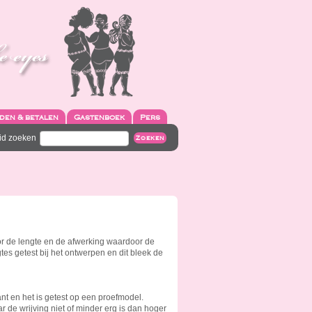
den & betalen
Gastenboek
Pers
id zoeken
Zoeken
door de lengte en de afwerking waardoor de
ngtes getest bij het ontwerpen en dit bleek de
ant en het is getest op een proefmodel.
 de wrijving niet of minder erg is dan hoger