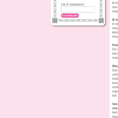
te 
Uw E-mailadres:
van 
sel
Aanmelden
Ik 
In d
maat
klei
mis
Hoe
De g
dan 
voe
Waa
Dat
onbe
hetz
tra
verk
mijn
lief.
Vee
veel
Het 
maa