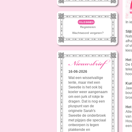
In 
inloggen
Registreren
Sli
Wachtwoord vergeten?
Natu
afha
of v
kies
Het 
De t
teke
16-06-2026
hoo
Wat een wisselvallige
lente, maar met een
Kun
Sweetie is het ook bij
Jawe
koeler weer aangenaam
bouw
om een jurk of rokje te
bro
dragen. Dat is nog een
pluspunt van de
Het
originele Sarah's
Alle
Sweetie de onderbroek
van 
met pijpjes die speciaal
Hou
ontworpen is tegen
een 
plakkende en