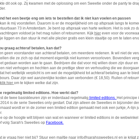
kte dit ook op. Zij kwamen met de oplossing om een Sweetie onder de panty te drag
der.
vind het een beetje eng om iets te bestellen dat ik niet kan voelen en passen
kan ik mij voorstellen. Daarom is er de mogelijkheid om op afspraak langs te komen
tuurbaan 73 in Amsterdam. Je bent op afspraak van harte welkom. Het is ook zo dat je
achtingen voldoet je het mag ruilen of retourneren. Kijk
hier
even voor de voorwaar
je liggen en dan stuur ik met alle plezier gratis een klein staaltje op om te laten erva
zou graag achteraf betalen, kan dat?
ben geen voorstander van achteraf betalen, om meerdere redenen. Ik wil niet de ve
ellen die ze zich op dat moment eigenlijk niet kunnen veroorloven. Bovendien vergt
iet gedaan worden aan te gaan. Bedrijven die dat voor mij willen doen zijn duur en n
jzen niet verhogen en hechten aan de prettige sfeer en verhouding die we doorga
t het wettelijk verplicht is om wel de mogelijkheid tot achteraf betaling aan te bi
ours. Daar zijn wel aanzienlijke kosten aan verbonden (€ 18,50). Ruilen of retour
klik hier
om te kijken welke dat zijn.
ie regelmatig limited editions. Hoe werkt dat?
st de twee basiskleuren zijn er inderdaad regelmatig
limited editions.
Het principe 
2014 is de serie Sweeties only gestart. Dat zijn alleen de Sweeties in bijzonder de
naast wordt er in de zomer een limited edition gemaakt met ook een jurkje, A-lijn j
r.
je op de hoogte wilt blijven van wat en wanneer er limited editions in de webwinkel
of volg Sarah's Sweeties op
Facebook.
t je vraag hier niet bij? Stuur een mailtje naar
info@sarahssweeties.nl
en je krijgt