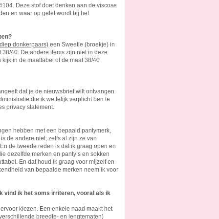
 #104. Deze stof doet denken aan de viscose
den en waar op gelet wordt bij het
lpen?
(diep donkerpaars)
een Sweetie (broekje) in
 38/40. De andere items zijn niet in deze
 kijk in de maattabel of de maat 38/40
aangeeft dat je de nieuwsbrief wilt ontvangen
inistratie die ik wettelijk verplicht ben te
s privacy statement.
aringen hebben met een bepaald pantymerk,
s de andere niet, zelfs al zijn ze van
. En de tweede reden is dat ik graag open en
 die dezelfde merken en panty’s en sokken
tabel. En dat houd ik graag voor mijzelf en
e bekendheid van bepaalde merken neem ik voor
ind ik het soms irriteren, vooral als ik
 hiervoor kiezen. Een enkele naad maakt het
verschillende breedte- en lengtematen)