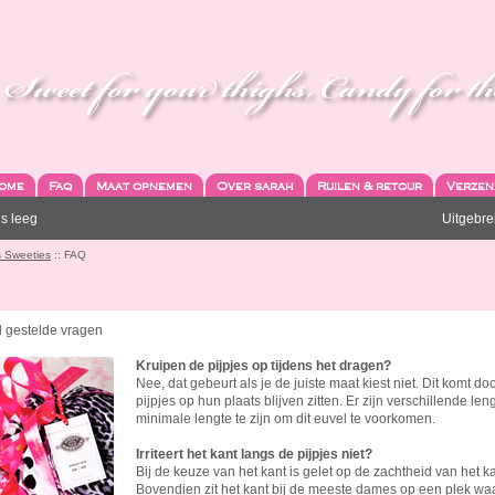
ome
Faq
Maat opnemen
Over sarah
Ruilen & retour
Verzen
s leeg
Uitgebre
 Sweeties
:: FAQ
l gestelde vragen
Kruipen de pijpjes op tijdens het dragen?
Nee, dat gebeurt als je de juiste maat kiest niet. Dit komt 
pijpjes op hun plaats blijven zitten. Er zijn verschillende le
minimale lengte te zijn om dit euvel te voorkomen.
Irriteert het kant langs de pijpjes niet?
Bij de keuze van het kant is gelet op de zachtheid van het k
Bovendien zit het kant bij de meeste dames op een plek waar