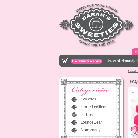
H
Uw winkelmandje i
Uw winkelwagen
Sarahs
FAQ
Vee
Sweeties
Limited editions
Jurkies
Loungewear
More candy