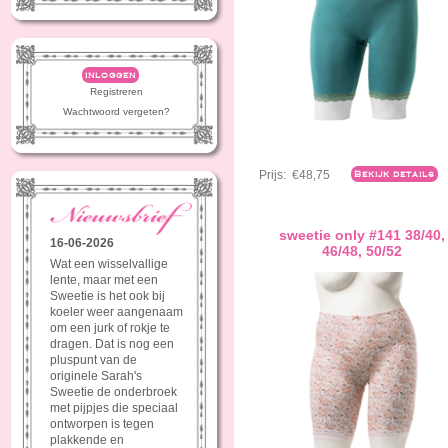
inloggen
Registreren
Wachtwoord vergeten?
Prijs:
€48,75
Bekijk details
sweetie only #141 38/40,
16-06-2026
46/48, 50/52
Wat een wisselvallige
lente, maar met een
Sweetie is het ook bij
koeler weer aangenaam
om een jurk of rokje te
dragen. Dat is nog een
pluspunt van de
originele Sarah's
Sweetie de onderbroek
met pijpjes die speciaal
ontworpen is tegen
plakkende en