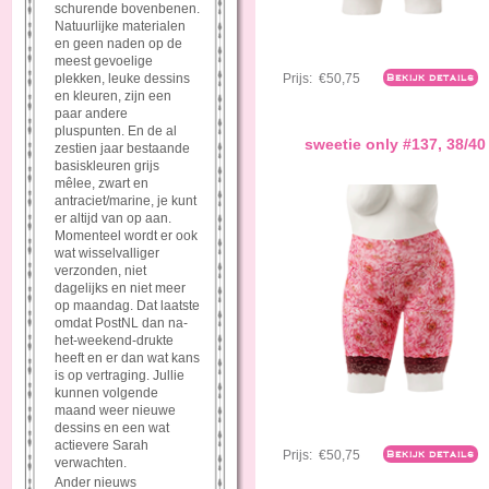
schurende bovenbenen.
Natuurlijke materialen
en geen naden op de
meest gevoelige
plekken, leuke dessins
Prijs:
€50,75
Bekijk details
en kleuren, zijn een
paar andere
pluspunten. En de al
sweetie only #137, 38/40
zestien jaar bestaande
basiskleuren grijs
mêlee, zwart en
antraciet/marine, je kunt
er altijd van op aan.
Momenteel wordt er ook
wat wisselvalliger
verzonden, niet
dagelijks en niet meer
op maandag. Dat laatste
omdat PostNL dan na-
het-weekend-drukte
heeft en er dan wat kans
is op vertraging. Jullie
kunnen volgende
maand weer nieuwe
dessins en een wat
actievere Sarah
Prijs:
€50,75
Bekijk details
verwachten.
Ander nieuws