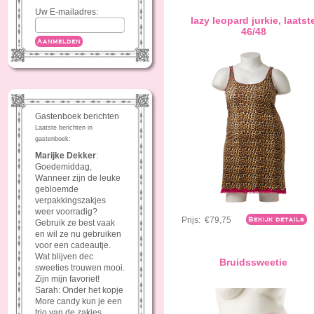
Uw E-mailadres:
lazy leopard jurkie, laatst
46/48
Aanmelden
Gastenboek berichten
Laatste berichten in
gastenboek:
Marijke Dekker
:
Goedemiddag,
Wanneer zijn de leuke
gebloemde
verpakkingszakjes
weer voorradig?
Prijs:
€79,75
Bekijk details
Gebruik ze best vaak
en wil ze nu gebruiken
voor een cadeautje.
Wat blijven dec
Bruidssweetie
sweeties trouwen mooi.
Zijn mijn favoriet!
Sarah: Onder het kopje
More candy kun je een
trio van de zakjes