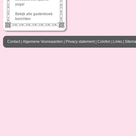
yoga!
Bekijk alle gastenboek
berichten
Contact
|
Algemene Voorwaarden
|
Privacy statement
|
Colofon
|
Links
|
Sitem