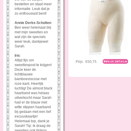
bestellen en staat meer
informatie. Leuk dat je
zo enthousiast bent!
Annie Derks-Scholten
:
Ben weer helemaal blij
met mijn sweeties en
wat zijn de specials
weer leuk, dankjewel
Sarah.
Iris
:
Altijd fijn om
Prijs:
€50,75
Bekijk details
sweetiespost te krijgen!
Deze keer de
lichtblauwe
bamboeviscose met
roze kant. Heerlijk
luchtig! De almost black
haarband was helaas
uitverkocht maar Sarah
had er de blauw met
witte stippen haarband
bij gedaan met een lief
excuuskaartje!
Helemaal top, dank je
Sarah! Tip: ik draag de
sweeties ook tijdens