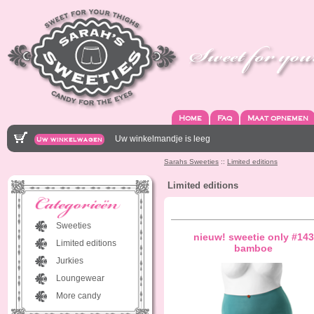
Home
Faq
Maat opnemen
Uw winkelmandje is leeg
Uw winkelwagen
Sarahs Sweeties
::
Limited editions
Limited editions
Sweeties
nieuw! sweetie only #143
Limited editions
bamboe
Jurkies
Loungewear
More candy