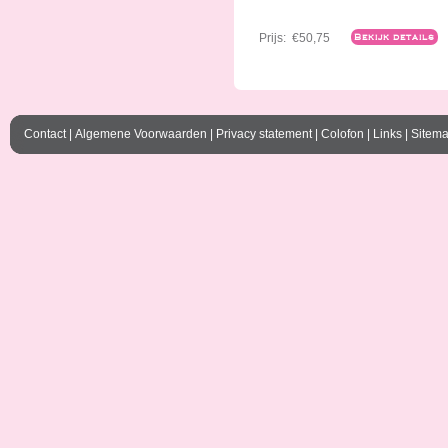
Prijs:
€50,75
Bekijk details
Contact
|
Algemene Voorwaarden
|
Privacy statement
|
Colofon
|
Links
|
Sitem