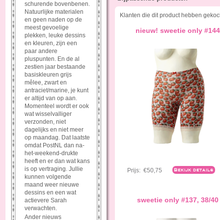
schurende bovenbenen.
Natuurlijke materialen
Klanten die dit product hebben gekoc
en geen naden op de
meest gevoelige
nieuw! sweetie only #144
plekken, leuke dessins
en kleuren, zijn een
paar andere
pluspunten. En de al
zestien jaar bestaande
basiskleuren grijs
mêlee, zwart en
antraciet/marine, je kunt
er altijd van op aan.
Momenteel wordt er ook
wat wisselvalliger
verzonden, niet
dagelijks en niet meer
op maandag. Dat laatste
omdat PostNL dan na-
het-weekend-drukte
heeft en er dan wat kans
is op vertraging. Jullie
Prijs:
€50,75
Bekijk details
kunnen volgende
maand weer nieuwe
dessins en een wat
sweetie only #137, 38/40
actievere Sarah
verwachten.
Ander nieuws