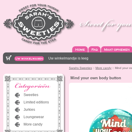
Home
Faq
Maat opnemen
Uw winkelmandje is leeg
Uw winkelwagen
Sarahs Sweeties
::
More candy
:: Mind your o
Mind your own body button
Sweeties
Limited editions
Jurkies
Loungewear
More candy