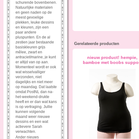
schurende bovenbenen.
Natuurlijke materialen
en geen naden op de
meest gevoelige
plekken, leuke dessins
en kleuren, zijn een
paar andere
pluspunten. En de al
zestien jaar bestaande
Gerelateerde producten
basiskleuren grijs
mêlee, zwart en
antraciet/marine, je kunt
nieuw product! hempie,
er altijd van op aan.
bamboe met boobs suppo
Momenteel wordt er ook
wat wisselvalliger
verzonden, niet
dagelijks en niet meer
op maandag. Dat laatste
omdat PostNL dan na-
het-weekend-drukte
heeft en er dan wat kans
is op vertraging. Jullie
kunnen volgende
maand weer nieuwe
dessins en een wat
actievere Sarah
verwachten.
Ander nieuws