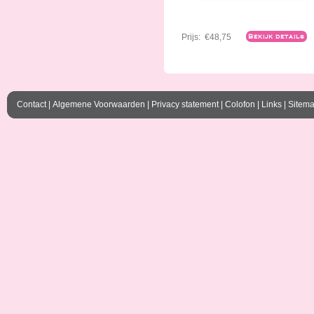
Prijs:
€48,75
Bekijk details
Contact
|
Algemene Voorwaarden
|
Privacy statement
|
Colofon
|
Links
|
Sitem