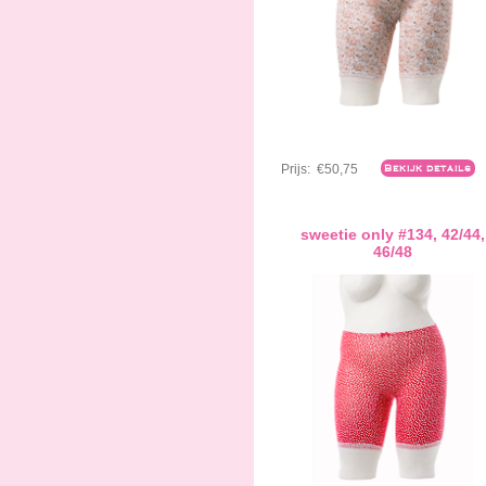
Prijs:
€50,75
Bekijk details
sweetie only #134, 42/44,
46/48