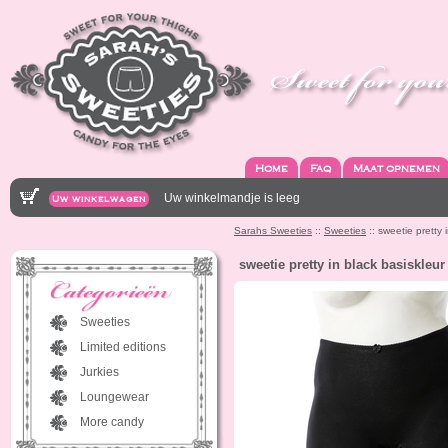
Home
Faq
Maat opnemen
Uw winkelmandje is leeg
Uw winkelwagen
Sarahs Sweeties
::
Sweeties
:: sweetie pretty 
sweetie pretty in black basiskleur
Sweeties
Limited editions
Jurkies
Loungewear
More candy