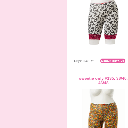
Prijs:
€48,75
Bekijk details
sweetie only #135, 38/40,
46/48