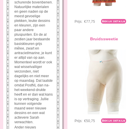
schurende bovenbenen.
Natuurlijke materialen
en geen naden op de
meest gevoelige
plekken, leuke dessins
Prijs:
€77,75
Bekijk details
en kleuren, zijn een
paar andere
pluspunten. En de al
Bruidssweetie
zestien jaar bestaande
basiskleuren grijs
mêlee, zwart en
antraciet/marine, je kunt
er altijd van op aan.
Momenteel wordt er ook
wat wisselvalliger
verzonden, niet
dagelijks en niet meer
op maandag. Dat laatste
omdat PostNL dan na-
het-weekend-drukte
heeft en er dan wat kans
is op vertraging. Jullie
kunnen volgende
maand weer nieuwe
dessins en een wat
actievere Sarah
Prijs:
€50,75
Bekijk details
verwachten.
Ander nieuws