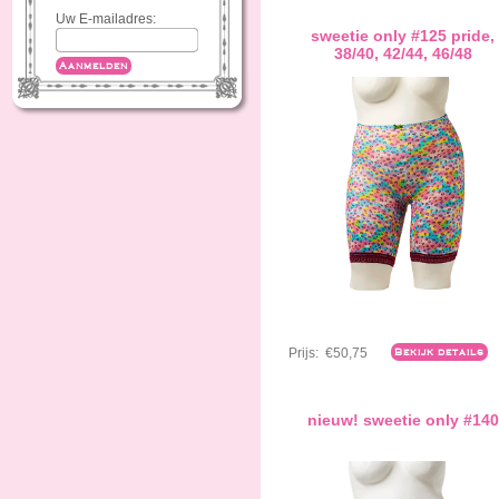
Uw E-mailadres:
sweetie only #125 pride,
38/40, 42/44, 46/48
Aanmelden
Prijs:
€50,75
Bekijk details
nieuw! sweetie only #140