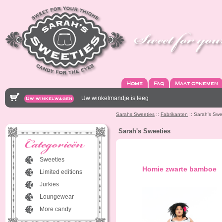
Home
Faq
Maat opnemen
Uw winkelmandje is leeg
Uw winkelwagen
Sarahs Sweeties
::
Fabrikanten
:: Sarah's Swe
Sarah's Sweeties
Sweeties
Homie zwarte bamboe
Limited editions
Jurkies
Loungewear
More candy