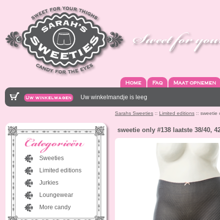
Home
Faq
Maat opnemen
Uw winkelmandje is leeg
Uw winkelwagen
Sarahs Sweeties
::
Limited editions
:: sweetie 
sweetie only #138 laatste 38/40, 4
Sweeties
Limited editions
Jurkies
Loungewear
More candy