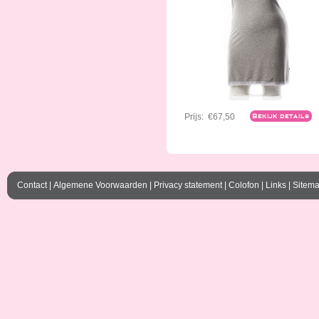
Prijs:
€67,50
Bekijk details
Contact
|
Algemene Voorwaarden
|
Privacy statement
|
Colofon
|
Links
|
Sitem