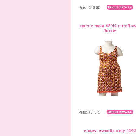
Prijs:
€10,00
Bekijk details
laatste maat 42/44 retroflo
Jurkie
Prijs:
€77,75
Bekijk details
nieuw! sweetie only #142