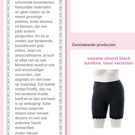
schurende bovenbenen.
Natuurlijke materialen
en geen naden op de
meest gevoelige
plekken, leuke dessins
en kleuren, zijn een
paar andere
pluspunten. En de al
zestien jaar bestaande
Gerelateerde producten
basiskleuren grijs
mêlee, zwart en
antraciet/marine, je kunt
sweetie almost black
er altijd van op aan.
bamboe, twee varianten
Momenteel wordt er ook
wat wisselvalliger
verzonden, niet
dagelijks en niet meer
op maandag. Dat laatste
omdat PostNL dan na-
het-weekend-drukte
heeft en er dan wat kans
is op vertraging. Jullie
kunnen volgende
maand weer nieuwe
dessins en een wat
actievere Sarah
verwachten.
Ander nieuws