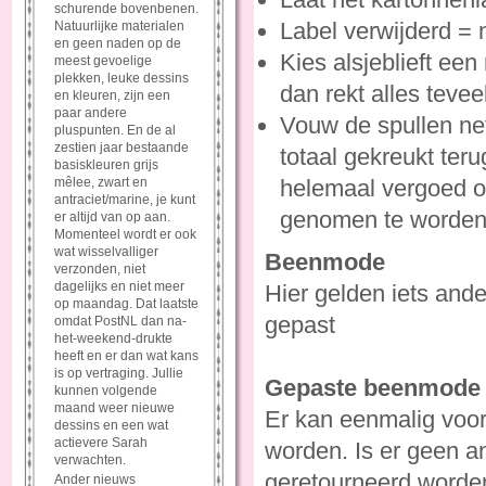
schurende bovenbenen.
Label verwijderd = n
Natuurlijke materialen
en geen naden op de
Kies alsjeblieft een
meest gevoelige
plekken, leuke dessins
dan rekt alles tevee
en kleuren, zijn een
paar andere
Vouw de spullen net
pluspunten. En de al
zestien jaar bestaande
totaal gekreukt ter
basiskleuren grijs
mêlee, zwart en
helemaal vergoed of
antraciet/marine, je kunt
genomen te worden
er altijd van op aan.
Momenteel wordt er ook
wat wisselvalliger
Beenmode
verzonden, niet
dagelijks en niet meer
Hier gelden iets ande
op maandag. Dat laatste
gepast
omdat PostNL dan na-
het-weekend-drukte
heeft en er dan wat kans
is op vertraging. Jullie
Gepaste beenmode r
kunnen volgende
maand weer nieuwe
Er kan eenmalig voor
dessins en een wat
actievere Sarah
worden. Is er geen a
verwachten.
geretourneerd worde
Ander nieuws