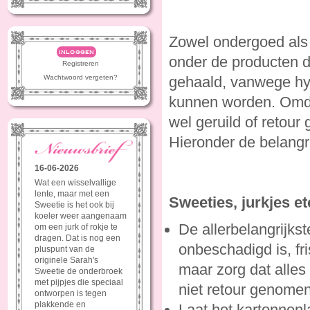
Zowel ondergoed als
inloggen
onder de producten d
Registreren
Wachtwoord vergeten?
gehaald, vanwege hyg
kunnen worden. Omdat
wel geruild of retour
Hieronder de belangri
16-06-2026
Wat een wisselvallige
lente, maar met een
Sweeties, jurkjes et
Sweetie is het ook bij
koeler weer aangenaam
De allerbelangrijks
om een jurk of rokje te
dragen. Dat is nog een
onbeschadigd is, fr
pluspunt van de
originele Sarah's
maar zorg dat alles
Sweetie de onderbroek
met pijpjes die speciaal
niet retour genomen
ontworpen is tegen
plakkende en
Laat het kartonnenl