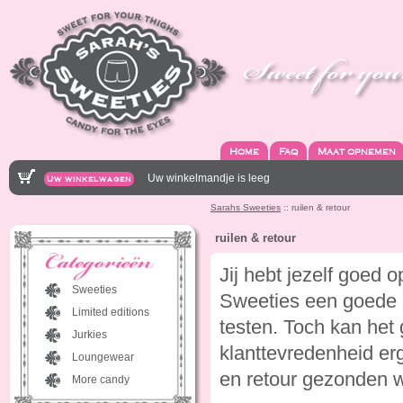
Home
Faq
Maat opnemen
Uw winkelmandje is leeg
Uw winkelwagen
Sarahs Sweeties
:: ruilen & retour
ruilen & retour
Jij hebt jezelf goed
Sweeties
Sweeties een goede
Limited editions
testen. Toch kan het 
Jurkies
klanttevredenheid erg
Loungewear
en retour gezonden 
More candy