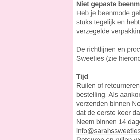
Niet gepaste beenm
Heb je beenmode geko
stuks tegelijk en heb
verzegelde verpakkin
De richtlijnen en proc
Sweeties (zie hieron
Tijd
Ruilen of retournere
bestelling. Als aank
verzenden binnen Ned
dat de eerste keer d
Neem binnen 14 dage
info@sarahssweeties
Retouren en ruilen wo