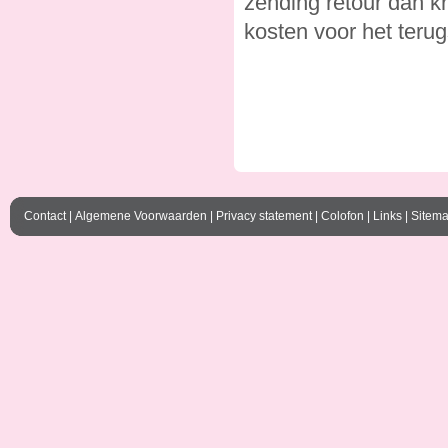
zending retour dan kr
kosten voor het terug
Contact
|
Algemene Voorwaarden
|
Privacy statement
|
Colofon
|
Links
|
Sitem