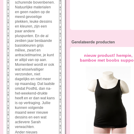
schurende bovenbenen.
Natuurlijke materialen
en geen naden op de
meest gevoelige
plekken, leuke dessins
en kleuren, zijn een
paar andere
pluspunten. En de al
zestien jaar bestaande
Gerelateerde producten
basiskleuren grijs
mêlee, zwart en
antraciet/marine, je kunt
nieuw product! hempie,
er altijd van op aan.
bamboe met boobs suppo
Momenteel wordt er ook
wat wisselvalliger
verzonden, niet
dagelijks en niet meer
op maandag. Dat laatste
omdat PostNL dan na-
het-weekend-drukte
heeft en er dan wat kans
is op vertraging. Jullie
kunnen volgende
maand weer nieuwe
dessins en een wat
actievere Sarah
verwachten.
Ander nieuws