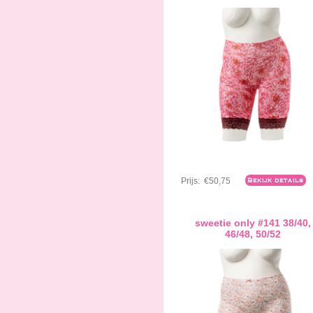
Prijs:
€50,75
Bekijk details
sweetie only #141 38/40,
46/48, 50/52