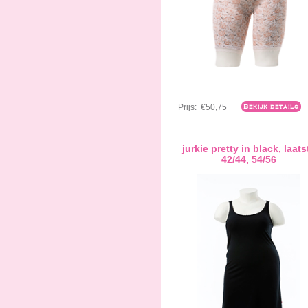
Prijs:
€50,75
Bekijk details
jurkie pretty in black, laats
42/44, 54/56