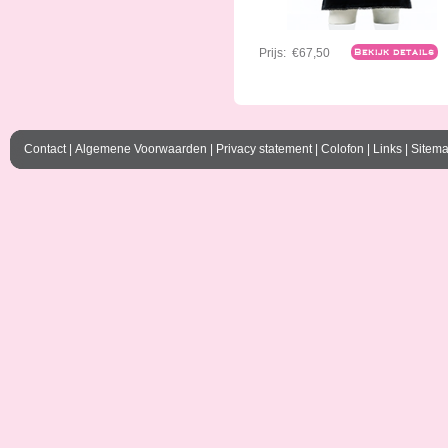
Prijs:
€67,50
Bekijk details
Contact
|
Algemene Voorwaarden
|
Privacy statement
|
Colofon
|
Links
|
Sitem