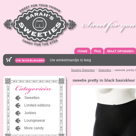
Home
Faq
Maat opnemen
Uw winkelmandje is leeg
Uw winkelwagen
Sarahs Sweeties
::
Sweeties
:: sweetie pretty 
sweetie pretty in black basiskleur
Sweeties
Limited editions
Jurkies
Loungewear
More candy