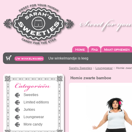
Home
Faq
Maat opnemen
Uw winkelmandje is leeg
Uw winkelwagen
Sarahs Sweeties
::
Loungewear
:: Homie zwa
Homie zwarte bamboe
Sweeties
Limited editions
Jurkies
Loungewear
More candy