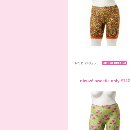
Prijs:
€48,75
Bekijk details
nieuw! sweetie only #142