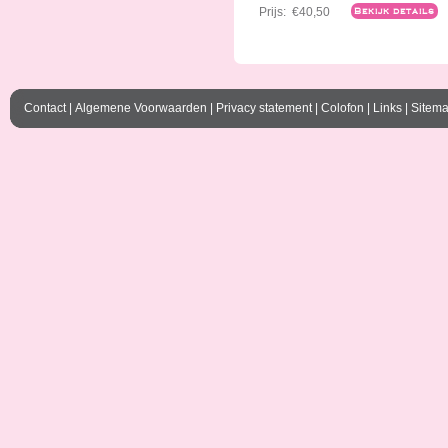
Prijs:
€40,50
Bekijk details
Contact
|
Algemene Voorwaarden
|
Privacy statement
|
Colofon
|
Links
|
Sitem