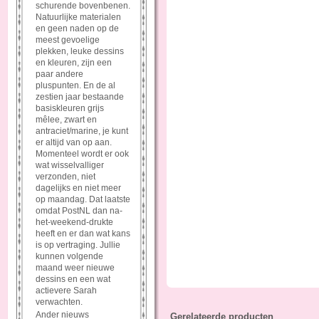
schurende bovenbenen.
Natuurlijke materialen
en geen naden op de
meest gevoelige
plekken, leuke dessins
en kleuren, zijn een
paar andere
pluspunten. En de al
zestien jaar bestaande
basiskleuren grijs
mêlee, zwart en
antraciet/marine, je kunt
er altijd van op aan.
Momenteel wordt er ook
wat wisselvalliger
verzonden, niet
dagelijks en niet meer
op maandag. Dat laatste
omdat PostNL dan na-
het-weekend-drukte
heeft en er dan wat kans
is op vertraging. Jullie
kunnen volgende
maand weer nieuwe
dessins en een wat
actievere Sarah
verwachten.
Ander nieuws
Gerelateerde producten