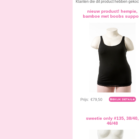
Klanten die dit product hebben gekoc
nieuw product! hempie,
bamboe met boobs suppo
Prijs:
€79,50
Bekijk details
sweetie only #135, 38/40,
46/48