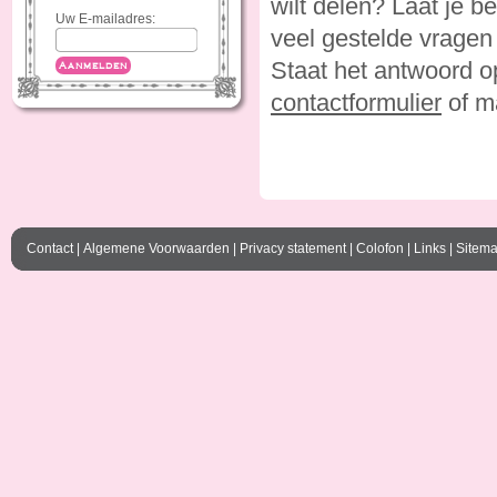
wilt delen? Laat je be
Uw E-mailadres:
veel gestelde vragen 
Staat het antwoord op 
Aanmelden
contactformulier
of m
Contact
|
Algemene Voorwaarden
|
Privacy statement
|
Colofon
|
Links
|
Sitem