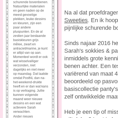
schurende bovenbenen.
Natuurlijke materialen
en geen naden op de
Na al dat proefdragen
meest gevoelige
Sweeties
. En ik hoop
plekken, leuke dessins
en kleuren, zijn een
pijnlijke schurende 
paar andere
pluspunten. En de al
zestien jaar bestaande
basiskleuren grijs
Sinds najaar 2016 h
mêlee, zwart en
antraciet/marine, je kunt
Sarah's sokkies & pan
er altijd van op aan.
Momenteel wordt er ook
inmiddels grote kenn
wat wisselvalliger
benen achter. Een te
verzonden, niet
dagelijks en niet meer
variërend van maat 
op maandag. Dat laatste
omdat PostNL dan na-
beoordeeld op pasvorm
het-weekend-drukte
heeft en er dan wat kans
basiscollectie panty'
is op vertraging. Jullie
kunnen volgende
zelf ontwikkelde maat
maand weer nieuwe
dessins en een wat
actievere Sarah
Heb je een tip of mis
verwachten.
Ander nieuws