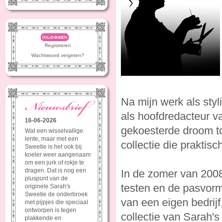
inloggen
Registreren
Wachtwoord vergeten?
Na mijn werk als styl
als hoofdredacteur va
16-06-2026
gekoesterde droom to
Wat een wisselvallige
lente, maar met een
collectie die praktis
Sweetie is het ook bij
koeler weer aangenaam
om een jurk of rokje te
dragen. Dat is nog een
In de zomer van 2008
pluspunt van de
testen en de pasvorm
originele Sarah's
Sweetie de onderbroek
van een eigen bedrij
met pijpjes die speciaal
ontworpen is tegen
collectie van Sarah's
plakkende en