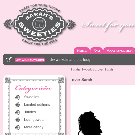
Home
Faq
Maat opnemen
Uw winkelmandje is leeg
Uw winkelwagen
Sarahs Sweeties
:: over Sarah
over Sarah
Sweeties
Limited editions
Jurkies
Loungewear
More candy