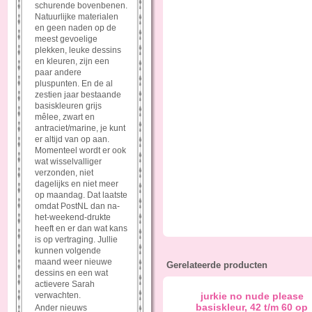
schurende bovenbenen.
Natuurlijke materialen
en geen naden op de
meest gevoelige
plekken, leuke dessins
en kleuren, zijn een
paar andere
pluspunten. En de al
zestien jaar bestaande
basiskleuren grijs
mêlee, zwart en
antraciet/marine, je kunt
er altijd van op aan.
Momenteel wordt er ook
wat wisselvalliger
verzonden, niet
dagelijks en niet meer
op maandag. Dat laatste
omdat PostNL dan na-
het-weekend-drukte
heeft en er dan wat kans
is op vertraging. Jullie
kunnen volgende
maand weer nieuwe
Gerelateerde producten
dessins en een wat
actievere Sarah
verwachten.
jurkie no nude please
basiskleur, 42 t/m 60 op
Ander nieuws