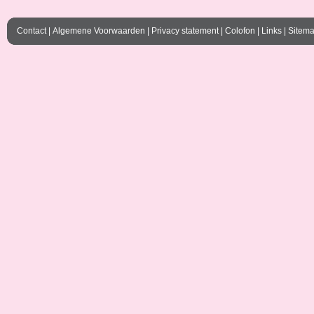
Contact
|
Algemene Voorwaarden
|
Privacy statement
|
Colofon
|
Links
|
Sitem