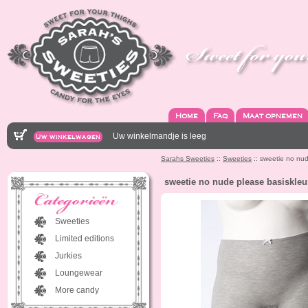
Home
Faq
Maat opnemen
Uw winkelmandje is leeg
Uw winkelwagen
Sarahs Sweeties
::
Sweeties
:: sweetie no nud
sweetie no nude please basiskleu
Sweeties
Limited editions
Jurkies
Loungewear
More candy