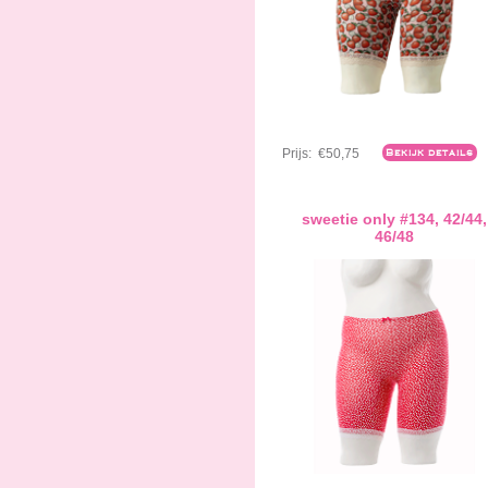
Prijs:
€50,75
Bekijk details
sweetie only #134, 42/44,
46/48