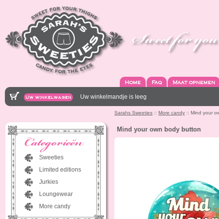
Home
Faq
Maat opnemen
Uw winkelmandje is leeg
Uw winkelwagen
Sarahs Sweeties
::
More candy
:: Mind your o
Mind your own body button
Sweeties
Limited editions
Jurkies
Loungewear
More candy