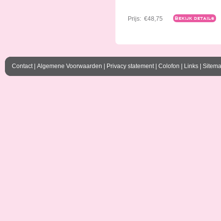
Prijs:
€48,75
Bekijk details
Contact
|
Algemene Voorwaarden
|
Privacy statement
|
Colofon
|
Links
|
Sitem