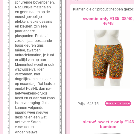
schurende bovenbenen.
Natuurlijke materialen
Klanten die dit product hebben gekoc
en geen naden op de
meest gevoelige
sweetie only #135, 38/40,
plekken, leuke dessins
46/48
en kleuren, zijn een
paar andere
pluspunten. En de al
zestien jaar bestaande
basiskleuren grijs
mêlee, zwart en
antraciet/marine, je kunt
er altijd van op aan.
Momenteel wordt er ook
wat wisselvalliger
verzonden, niet
dagelijks en niet meer
op maandag. Dat laatste
omdat PostNL dan na-
het-weekend-drukte
heeft en er dan wat kans
is op vertraging. Jullie
Prijs:
€48,75
Bekijk details
kunnen volgende
maand weer nieuwe
dessins en een wat
nieuw! sweetie only #143
actievere Sarah
bamboe
verwachten.
Ander nieuws