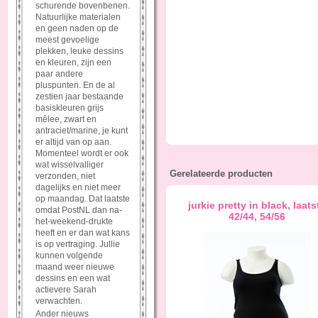
schurende bovenbenen.
Natuurlijke materialen
en geen naden op de
meest gevoelige
plekken, leuke dessins
en kleuren, zijn een
paar andere
pluspunten. En de al
zestien jaar bestaande
basiskleuren grijs
mêlee, zwart en
antraciet/marine, je kunt
er altijd van op aan.
Momenteel wordt er ook
wat wisselvalliger
Gerelateerde producten
verzonden, niet
dagelijks en niet meer
op maandag. Dat laatste
jurkie pretty in black, laats
omdat PostNL dan na-
42/44, 54/56
het-weekend-drukte
heeft en er dan wat kans
is op vertraging. Jullie
kunnen volgende
maand weer nieuwe
dessins en een wat
actievere Sarah
verwachten.
Ander nieuws