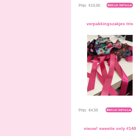
Prijs:
€10,00
Bekijk details
verpakkingszakjes trio
Prijs:
€4,50
Bekijk details
nieuw! sweetie only #140