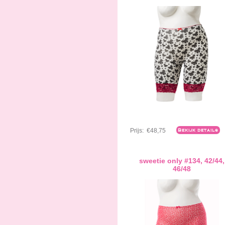
Prijs:
€48,75
Bekijk details
sweetie only #134, 42/44,
46/48