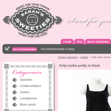
Home
Faq
Maat opnemen
Uw winkelmandje is leeg
Uw winkelwagen
Sarahs Sweeties
::
Jurkies
:: A-lijn jurkie pretty
A-lijn jurkie pretty in black
Sweeties
Limited editions
Jurkies
Loungewear
More candy