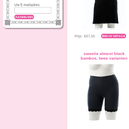
Uw E-mailadres:
Aanmelden
Prijs:
€67,50
Bekijk details
sweetie almost black
bamboe, twee varianten