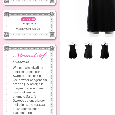
inloggen
Registreren
Wachtwoord vergeten?
16-06-2026
Wat een wisselvallige
lente, maar met een
Sweetie is het ook bij
koeler weer aangenaam
om een jurk of rokje te
dragen. Dat is nog een
pluspunt van de
originele Sarah's
Sweetie de onderbroek
met pijpjes die speciaal
ontworpen is tegen
plakkende en